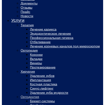
Документы
Отзывы
Прайс
Новости
Услуги
Терапия
Лечение кариеса
Эндодонтическое лечение
Профессиональная гигиена
Отбеливание
Лечение корневых каналов под микроскопом
Ортопедия
Коронки
Вкладки
Виниры
Протезирование
Хирургия
Удаление зубов
Имплантация
Костная пластика
Синус-лифтинг
Удаление зуба мудрости
Ортодонтия
Брекет-системы